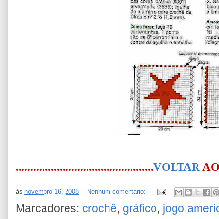
...............................................
VOLTAR
AO BL
às
novembro 16, 2008
Nenhum comentário:
Marcadores:
crochê
,
gráfico
,
jogo ameri